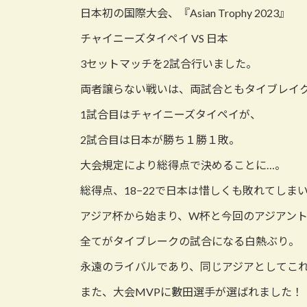
日
日本初の国際大会、『Asian Trophy 2023』
時
:
チャイニーズタイペイ VS 日本
3セットマッチを2試合行いました。
両者譲らない戦いは、両試合ともタイブレイ
1試合目はチャイニーズタイペイが、
2試合目は日本が勝ち１勝１敗。
大会規定により総得点で決めることに…。
総得点、18−22で日本は惜しくも敗れてしま
アジア杯から始まり、W杯と今回のアジアン
全てがタイブレークの試合になる白熱ぶり。
永遠のライバルであり、同じアジアとしてこ
また、大会MVPに數田選手が選ばれました！