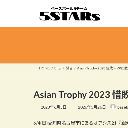
コ
ナ
ン
ビ
テ
ゲ
ン
ー
ツ
シ
へ
ョ
ス
ン
キ
に
ッ
移
プ
動
HOME
Blog
試合
Asian Trophy 2023 惜敗 M
Asian Trophy 20
最
2023年6月5日
2026年5月26日
baseb
終
更
6/4(日)愛知県名古屋市にあるオアシス21『
新