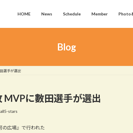
HOME
News
Schedule
Member
Photo
Blog
VPに數田選手が選出
23 惜敗 MVPに數田選手が選出
all5-stars
銀河の広場』で行われた