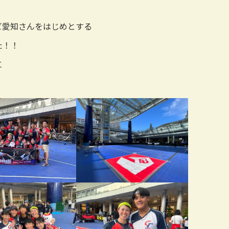
ビ愛知さんをはじめとする
た！！
に
。