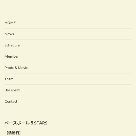
HOME
News
Schedule
Member
Photo＆Movie
Team
Baseball5
Contact
ベースボール５STARS
【活動日】