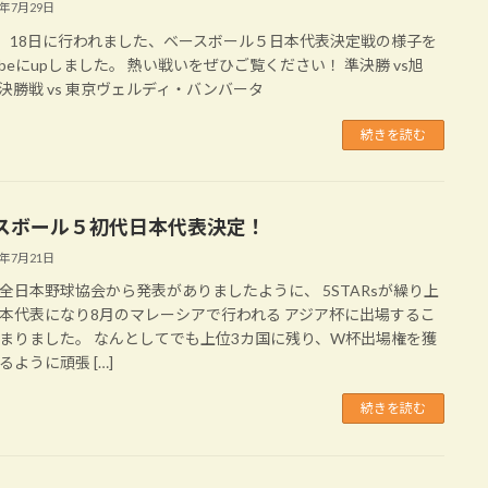
2年7月29日
7、18日に行われました、ベースボール５日本代表決定戦の様子を
Tubeにupしました。 熱い戦いをぜひご覧ください！ 準決勝 vs旭
nt 決勝戦 vs 東京ヴェルディ・バンバータ
続きを読む
スボール５初代日本代表決定！
2年7月21日
全日本野球協会から発表がありましたように、 5STARsが繰り上
本代表になり8月のマレーシアで行われる アジア杯に出場するこ
まりました。 なんとしてでも上位3カ国に残り、W杯出場権を獲
るように頑張 […]
続きを読む