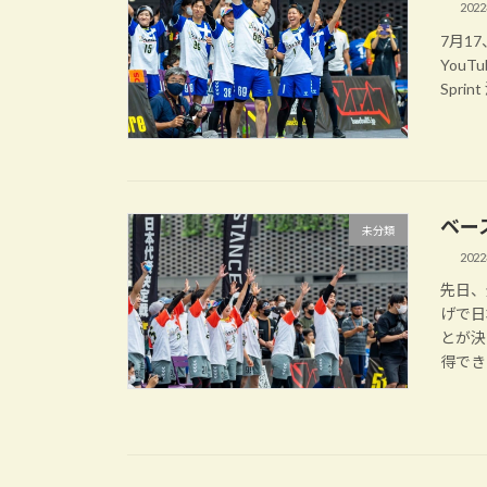
202
7月1
You
Spri
ベー
未分類
202
先日、
げで日
とが決
得でき