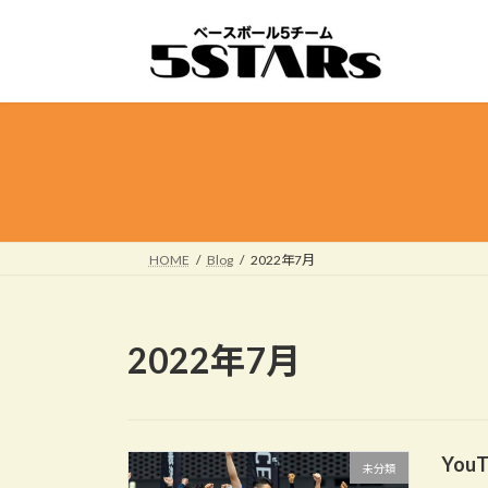
コ
ナ
ン
ビ
テ
ゲ
ン
ー
ツ
シ
へ
ョ
ス
ン
キ
に
ッ
移
プ
動
HOME
Blog
2022年7月
2022年7月
You
未分類