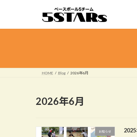
コ
ナ
ン
ビ
テ
ゲ
ン
ー
ツ
シ
へ
ョ
ス
ン
キ
に
ッ
移
プ
動
HOME
Blog
2026年6月
2026年6月
202
お知らせ