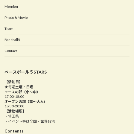
Member
Photo＆Movie
Team
Baseball5
Contact
ベースボール５STARS
【活動日】
★毎週
土曜・日曜
ユースの部（小～中）
17:00-18:00
オープンの部（高〜大人)
18:30-20:00
【活動場所】
・埼玉県
・イベント等は全国・世界各地
Contents